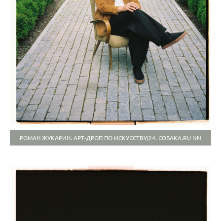
РОМАН ЖУКАРИН. АРТ-ДРОП ПО ИСКУССТВУ|24. СОБАКА.RU NN